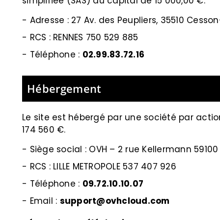
simplifiée (SAS) au capital de 15 000,00 €.
-
Adresse : 27 Av. des Peupliers, 35510 Cesso
-
RCS : RENNES 750 529 885
- Téléphone :
02.99.83.72.16
Hébergement
Le site est hébergé par
une société par actio
174 560 €.
-
Siège social : OVH – 2 rue Kellermann 59100
- RCS :
LILLE METROPOLE 537 407 926
- Téléphone :
09.72.10.10.07
- Email :
support@ovhcloud.com