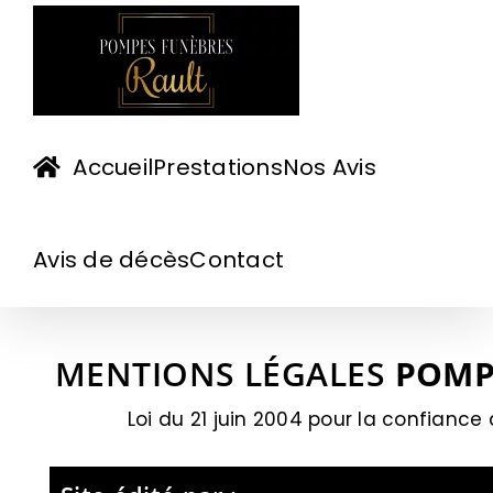
Passer
au
contenu
Accueil
Prestations
Nos Avis
Avis de décès
Contact
MENTIONS LÉGALES
POMP
Loi du 21 juin 2004 pour la confianc